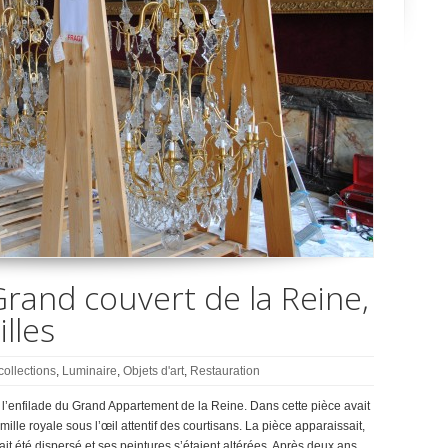
rand couvert de la Reine,
lles
collections
,
Luminaire
,
Objets d'art
,
Restauration
l’enfilade du Grand Appartement de la Reine. Dans cette pièce avait
mille royale sous l’œil attentif des courtisans. La pièce apparaissait,
t été dispersé et ses peintures s’étaient altérées. Après deux ans